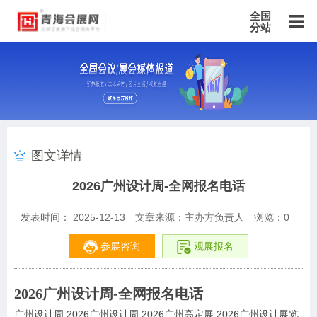
全国
分站
主站
北京站
上海站
广东站
重庆站
天津站
江苏站
浙江站
安徽站
福建站
山东站
山西站
河南站
河北站
黑龙江站
湖北站
湖南站
云南站
宁夏站
青海站
贵州站
辽宁站
吉林站
甘肃站
江西站
陕西站
广西站
海南站
西藏站
图文详情
新疆站
四川站
内蒙古站
香港站
澳门站
台湾站
2026广州设计周-全网报名电话
发表时间： 2025-12-13
文章来源：主办方负责人
浏览：
0
参展咨询
观展报名
2026广州设计周-全网报名电话
广州设计周 2026广州设计周 2026广州高定展 2026广州设计展览