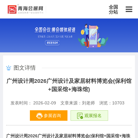
全国
分站
主站
北京站
上海站
广东站
重庆站
天津站
江苏站
浙江站
安徽站
福建站
山东站
山西站
河南站
河北站
黑龙江站
湖北站
湖南站
云南站
宁夏站
青海站
贵州站
辽宁站
吉林站
甘肃站
江西站
陕西站
广西站
海南站
西藏站
图文详情
新疆站
四川站
内蒙古站
香港站
澳门站
台湾站
广州设计周2026广州设计及家居材料博览会(保利馆
+国采馆+海珠馆)
发表时间： 2026-02-09
文章来源：刘老师
浏览：
10703
参展咨询
观展报名
广州设计周2026广州设计及家居材料博览会(保利馆+国采馆+海珠