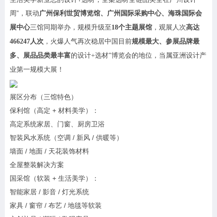
周”，联动
广州保利世贸博览馆、广州国际采购中心、海珠国际会
展中心
三馆同期举办，规模升级至
18个主题展馆
，观展人次
高达
466247人次
，火爆人气再次稳居中国目前
规模最大、参展品牌最
多、展品品类最丰富
的设计+选材”博览会的地位，当属亚洲设计产
业第一规模大展！
展区分布（三馆特色）
保利馆（高定 + 材料美学）：
高定系统家居、门窗、厨房卫浴
智装风水系统（空调 / 新风 / 供暖等）
墙面 / 地面 / 天花装饰材料
全屋整装解决方案
国采馆（软装 + 生活美学）：
智能家居 / 影音 / 灯光系统
家具 / 窗帘 / 布艺 / 地毯等软装