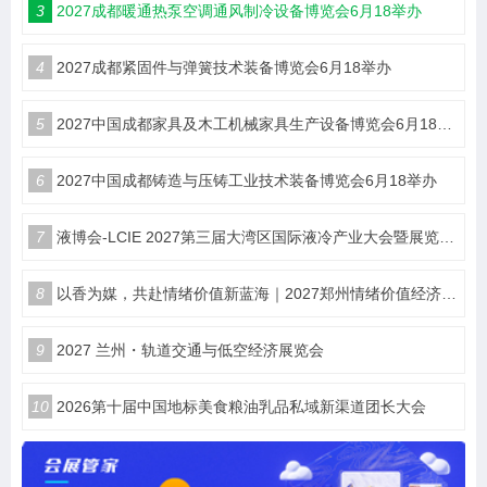
3
2027成都暖通热泵空调通风制冷设备博览会6月18举办
4
2027成都紧固件与弹簧技术装备博览会6月18举办
5
2027中国成都家具及木工机械家具生产设备博览会6月18举办
6
2027中国成都铸造与压铸工业技术装备博览会6月18举办
7
液博会-LCIE 2027第三届大湾区国际液冷产业大会暨展览会（深圳）
8
以香为媒，共赴情绪价值新蓝海｜2027郑州情绪价值经济博览会・香氛产业馆
9
2027 兰州・轨道交通与低空经济展览会
10
2026第十届中国地标美食粮油乳品私域新渠道团长大会